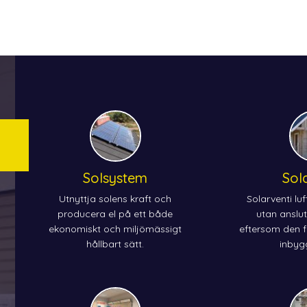
Solsystem
Sol
Utnyttja solens kraft och
Solarventi lu
producera el på ett både
utan anslutn
ekonomiskt och miljömässigt
eftersom den f
hållbart sätt.
inbygg