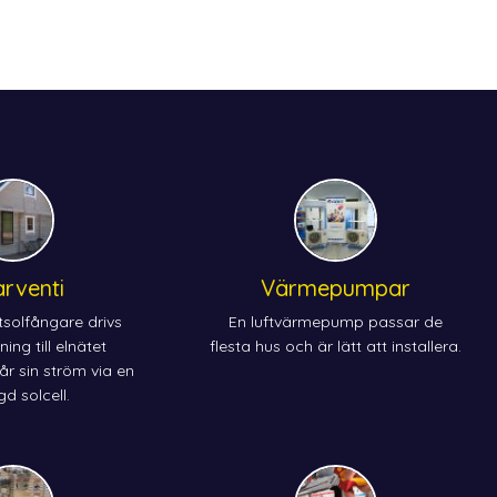
arventi
Värmepumpar
ftsolfångare drivs
En luftvärmepump passar de
ing till elnätet
flesta hus och är lätt att installera.
år sin ström via en
d solcell.