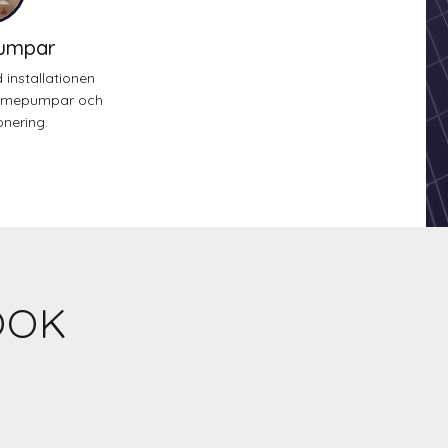
umpar
 installationen
värmepumpar och
onering.
OOK