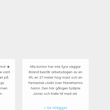
ra! ☀️
Alla kontor har inte fyra väggar.
 varit
Ibland består arbetsdagen av en
et på
lift, en 27 meter hög mast och en
ags
fantastisk utsikt över Mariehamns
, men
hamn. Den här gången hjälpte
..
Jonas och Kalle till med att..
Se inlägget