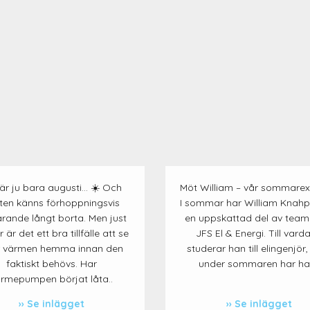
är ju bara augusti… ☀️ Och
Möt William – vår sommarext
ten känns förhoppningsvis
I sommar har William Knahpe
arande långt borta. Men just
en uppskattad del av team
 är det ett bra tillfälle att se
JFS El & Energi. Till vard
r värmen hemma innan den
studerar han till elingenjör
faktiskt behövs. Har
under sommaren har han
rmepumpen börjat låta..
Se inlägget
Se inlägget