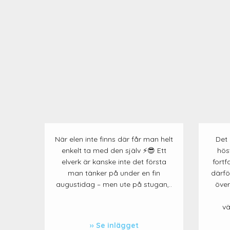
När elen inte finns där får man helt
Det 
enkelt ta med den själv ⚡️😎 Ett
hös
elverk är kanske inte det första
fortf
man tänker på under en fin
därför
augustidag – men ute på stugan,..
öve
vä
Se inlägget